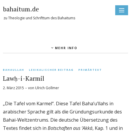
bahaitum.de
zu Theologie und Schrifttum des Bahaitums
MEHR INFO
BAHAULLAH
LEXIKALISCHER BEITRAG
PRIMÄRTEXT
Lawḥ-i-Karmil
2. März 2015
von
Ulrich Gollmer
„Die Tafel vom Karmel“. Diese Tafel Baha’u’llahs in
arabischer Sprache gilt als die Gründungsurkunde des
Bahai-Weltzentrums. Die deutsche Übersetzung des
Textes findet sich in
Botschaften aus ‘Akká
, Kap. 1 und in